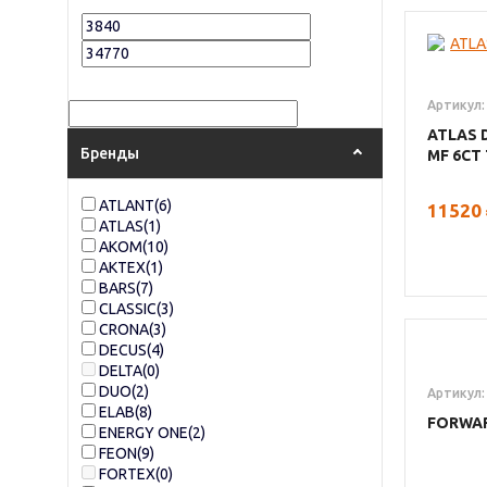
Артикул:
ATLAS 
Бренды
MF 6СТ
ATLANT
(6)
11520
ATLAS
(1)
AКОМ
(10)
AКТЕХ
(1)
BARS
(7)
CLASSIC
(3)
CRONA
(3)
DECUS
(4)
DELTA
(0)
DUO
(2)
Артикул:
ELAB
(8)
FORWA
ENERGY ONE
(2)
FEON
(9)
FORTEX
(0)