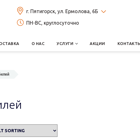
г. Пятигорск, ул. Ермолова, 6Б
ПН-ВС, круглосуточно
ОСТАВКА
О НАС
УСЛУГИ
АКЦИИ
КОНТАКТ
билей
илей