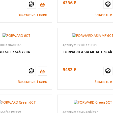
6336
₽
Заказать в 1 клик
Заказать в
 088e78418365
Артикул: 093d0e7309f9
RD 6СТ
77
720
FORWARD ASIA MF 6СТ
65
9432
₽
Заказать в 1 клик
Заказать в
 553fa6199399
Артикул: de5e73ed0b97