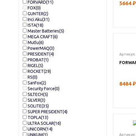
FORVARD
(11)
5664
₽
FOX
(0)
GUNTER
(2)
Inci Aku
(31)
ISTA
(18)
Master Batteries
(5)
MEGA CRAFT
(6)
Mutlu
(6)
PowerMAQ
(3)
PRESIDENT
(4)
Артикул:
PROBAT
(1)
FORWA
RIGEL
(5)
ROCKET
(29)
RS
(0)
SanFox
(2)
8484
₽
Security Force
(0)
SILTECH
(5)
SILVER
(3)
SOLITE
(35)
SUPER PRESIDENT
(4)
TOPLA
(13)
ULTRA SOLAR
(16)
UNICORN
(14)
UNIKUM
(1)
Артикул: