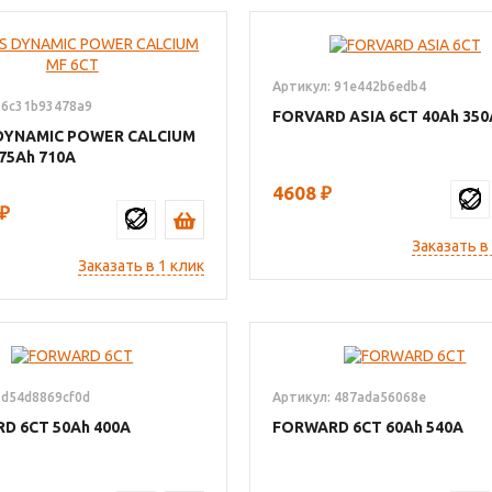
Артикул: 91e442b6edb4
 6c31b93478a9
FORVARD ASIA 6СТ
40
350
DYNAMIC POWER CALCIUM
75
710
4608
₽
₽
Заказать в
Заказать в 1 клик
 d54d8869cf0d
Артикул: 487ada56068e
RD 6СТ
50
400
FORWARD 6СТ
60
540