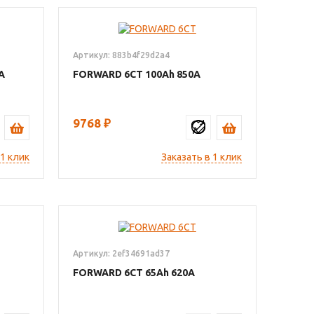
Артикул: 883b4f29d2a4
FORWARD 6СТ
100
850
9768
₽
 1 клик
Заказать в 1 клик
Артикул: 2ef34691ad37
FORWARD 6СТ
65
620