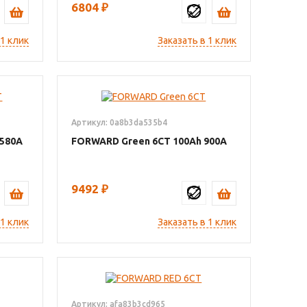
6804
₽
 1 клик
Заказать в 1 клик
Артикул: 0a8b3da535b4
580
FORWARD Green 6СТ
100
900
9492
₽
 1 клик
Заказать в 1 клик
Артикул: afa83b3cd965