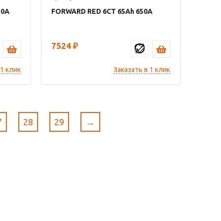
50
FORWARD RED 6СТ
65
650
7524
₽
 1 клик
Заказать в 1 клик
7
28
29
→