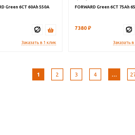
D Green 6СТ
60
550
FORWARD Green 6СТ
75
6
7380
₽
Заказать в 1 клик
Заказать в
1
2
3
4
…
2