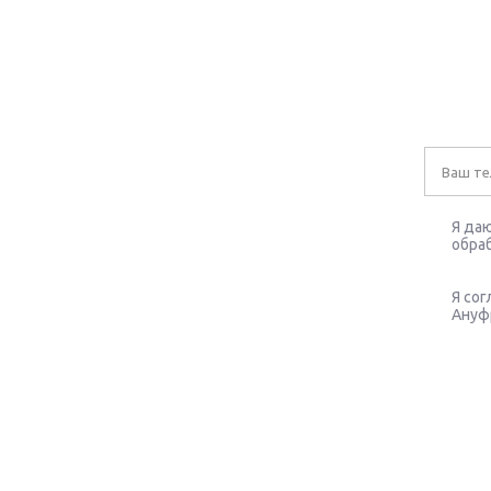
Я даю
обраб
Я со
Ануфр