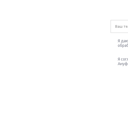
Я даю
обраб
Я со
Ануфр