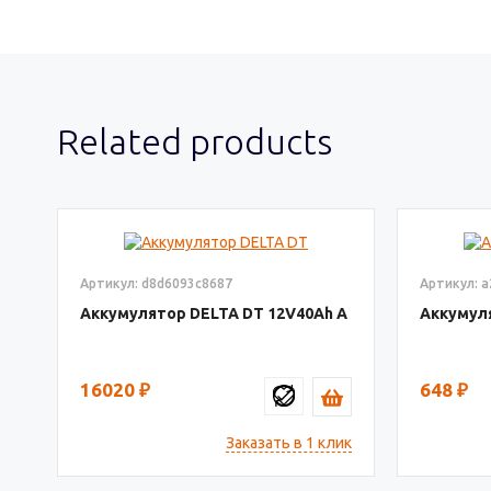
Related products
Артикул: d8d6093c8687
Артикул: 
Аккумулятор DELTA DT
12V40
Аккумул
16020
₽
648
₽
Заказать в 1 клик