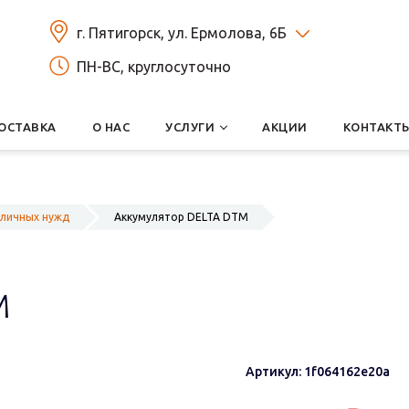
г. Пятигорск, ул. Ермолова, 6Б
ПН-ВС, круглосуточно
ОСТАВКА
О НАС
УСЛУГИ
АКЦИИ
КОНТАКТ
зличных нужд
Аккумулятор DELTA DTM
M
Артикул: 1f064162e20a