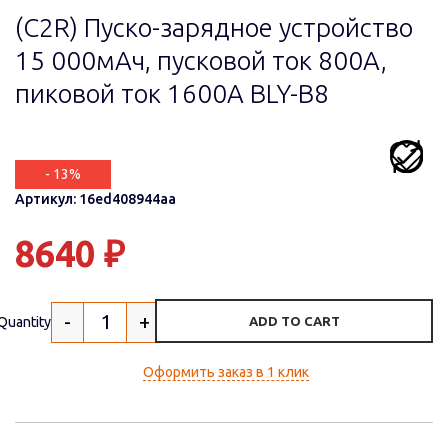
(C2R) Пуско-зарядное устройство
15 000мАч, пусковой ток 800A,
пиковой ток 1600A BLY-B8
- 13%
Артикул: 16ed408944aa
8640
₽
-
+
Quantity
ADD TO CART
Оформить заказ в 1 клик