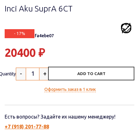
Inci Aku SuprA 6СТ
- 17%
Артикул: bd3afa4ebe07
20400
₽
-
+
Quantity
ADD TO CART
Оформить заказ в 1 клик
Есть вопросы? Задайте их нашему менеджеру!
+7 (918) 201-77-88