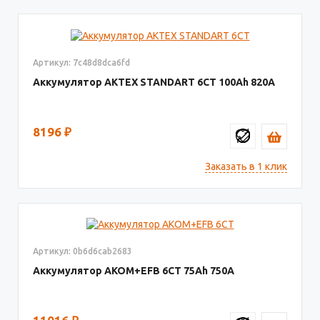
Артикул: 7c48d8dca6fd
Аккумулятор AКТЕХ STANDART 6СТ
100
820
8196
₽
Заказать в 1 клик
Артикул: 0b6d6cab2683
Аккумулятор AKOM+EFB 6СТ
75
750