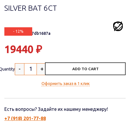
SILVER BAT 6СТ
- 12%
Артикул: 8f0b7db1687a
19440
₽
-
+
Quantity
ADD TO CART
Оформить заказ в 1 клик
Есть вопросы? Задайте их нашему менеджеру!
+7 (918) 201-77-88