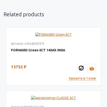
Related products
Артикул: e10e4bd23073
FORWARD Green 6СТ
140
900
13752
₽
Заказать в 1 клик
Артикул: b9a8312eca3b