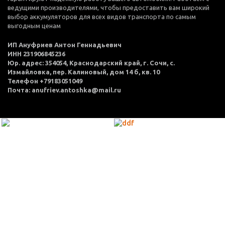
ведущими производителями, чтобы предоставить вам широкий
выбор аккумуляторов для всех видов транспорта по самым
выгодным ценам
ИП Ануфриев Антон Геннадьевич
ИНН 231906845236
Юр. адрес: 354054, Краснодарский край, г. Сочи, с.
Измайловка, пер. Калиновый, дом 14 б, кв. 10
Телефон +79183051049
Почта: anufriev.antoshka@mail.ru
МЕНЮ
Каталог товаров
Оплата и доставка
О нас
Услуги
Акции